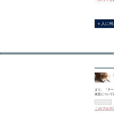
«
人に何か
まり。 「チ
彼是について
このブログ