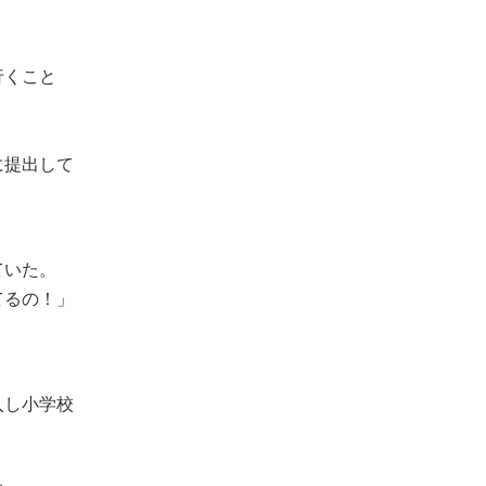
行くこと
に提出して
ていた。
てるの！」
入し小学校