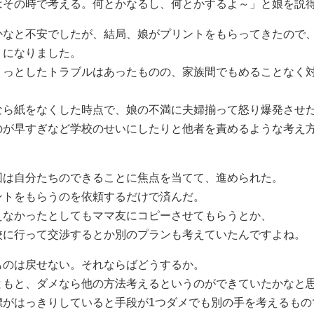
はその時で考える。何とかなるし、何とかするよ～」と娘を説
かなと不安でしたが、結局、娘がプリントをもらってきたので
うになりました。
ょっとしたトラブルはあったものの、家族間でもめることなく
なら紙をなくした時点で、娘の不満に夫婦揃って怒り爆発させ
のが早すぎなど学校のせいにしたりと他者を責めるような考え
回は自分たちのできることに焦点を当てて、進められた。
ントをもらうのを依頼するだけで済んだ。
えなかったとしてもママ友にコピーさせてもらうとか、
校に行って交渉するとか別のプランも考えていたんですよね。
ものは戻せない。それならばどうするか。
ともと、ダメなら他の方法考えるというのができていたかなと
標がはっきりしていると手段が1つダメでも別の手を考えるもの