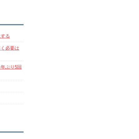
服する
書く必要は
年ぶり5回