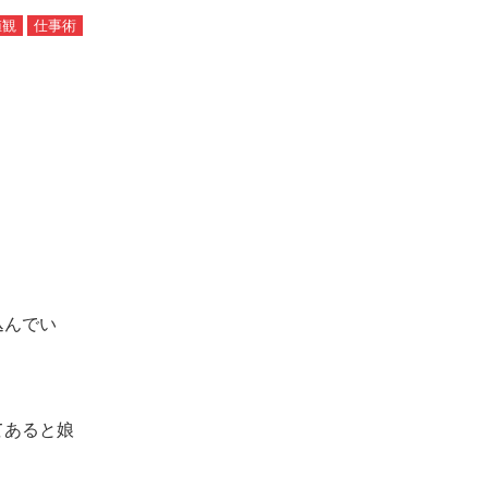
値観
仕事術
込んでい
てあると娘