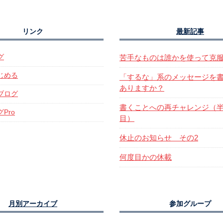
リンク
最新記事
グ
苦手なものは誰かを使って克
じめる
「するな」系のメッセージを
ありますか？
ブログ
書くことへの再チャレンジ（半
Pro
目）
休止のお知らせ その2
何度目かの休載
月別アーカイブ
参加グループ