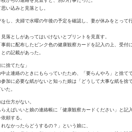
学校からの連絡を見直すと、別の行事だった。
て思い込みと見落とし。
びをし、夫婦で水曜の午後の予定を確認し、妻が休みをとって
、見落としがあってはいけないとプリントを見直す。
「事前に配布したピンク色の健康観察カードを記入の上、受付
」との記載があった。
前に捨てたな」
の中止連絡のときにもらっていたため、「要らんやろ」と捨て
の参加に必要な紙がないと知った娘は「どうして大事な紙を捨
ていた。
のは仕方がない。
もらえばいいと娘の連絡帳に「健康観察カードください」と記
を依頼する。
くれなかったらどうするの？」という娘に、