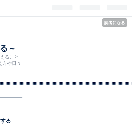
読者になる
する～
えること
え方や日々
スする