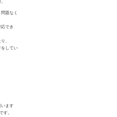
得。
、問題なく
対応でき
たり、
方をしてい
思います
です。