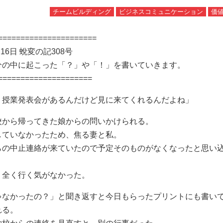
チームビルディング
ビジネスコミュニケーション
価
======================
月16日 蛻変の記308号
分の中に起こった「？」や「！」を書いていきます。
=====================
、授業発表会があるんだけど見に来てくれるんだよね」
校から帰ってきた娘からの問いかけられる。
していなかったため、焦る妻と私。
らの中止連絡が来ていたので予定そのものがなくなったと思い
、全く行く気がなかった。
ゃなかったの？」と聞き返すと今日もらったプリントにも書い
れる。