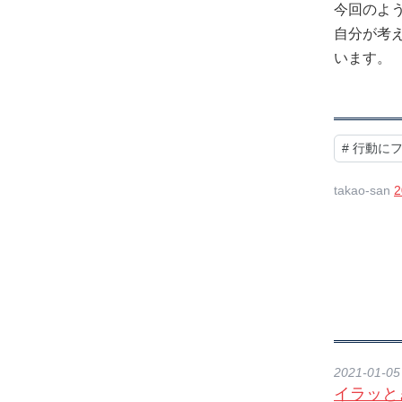
今回のよ
自分が考
います。
#
行動に
takao-san
2
2021-01-05
イラッと