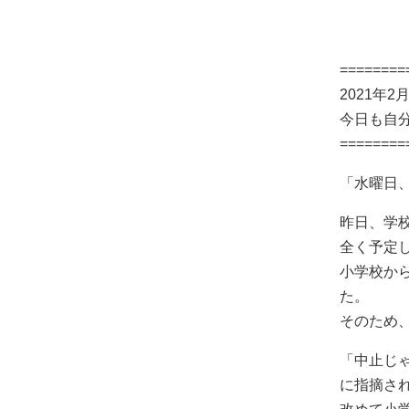
========
2021年2
今日も自
========
「水曜日
昨日、学
全く予定
小学校か
た。
そのため
「中止じ
に指摘さ