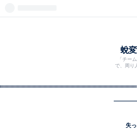
蛻変
「チーム
で、周り
失っ