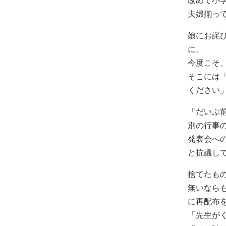
改めて小
夫婦揃っ
娘にお詫
に。
今度こそ
そこには
ください
「だいぶ
別の行事
発表会へ
と抗議し
捨てたも
無いなら
に再配布
「先生が