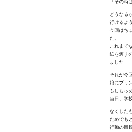
「その時
どうなる
行けるよ
今回はち
た。
これまで
紙を渡す
ました
それが今
娘にプリ
もしもら
当日、学
なくした
だめでも
行動の目